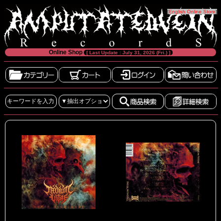
[
English Online Store
]
Online Shop
[ Last Update : July 31, 2026 (Fri.) ]