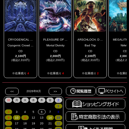
CRYOGENICAL ...
PLEASURE OF ...
ARSCHLOCH, D ...
MEGALITHIC
Cryogenic Crowd ...
Mortal Divinity
Bad Trip
Nirlek
CD
CD
CD
CD
2,100円
2,000円
2,100円
2,000
（税込2,310円）
（税込2,200円）
（税込2,310円）
（税込2,2
※在庫残り
4
※在庫残り
4
※在庫残り
2
※在庫残