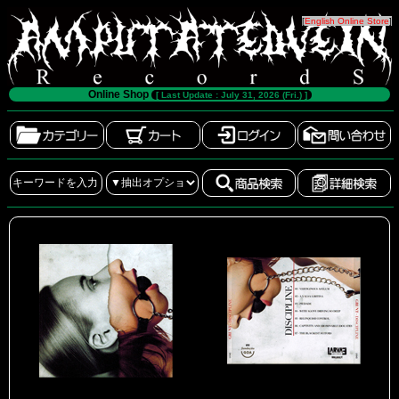
[
English Online Store
]
Online Shop
[ Last Update : July 31, 2026 (Fri.) ]