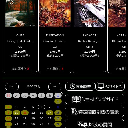
GUTS
FUMIGATION
PADAGRA
KRAANI
Decay (Old Shad ...
Structural Exte ...
Rostov Rotting ...
Chronicles O
CD
CD
CD-R
CD
2,300円
2,000円
2,000円
2,100
（税込2,530円）
（税込2,200円）
（税込2,200円）
（税込2,3
.
※在庫残り
3
※在庫残り
4
※在庫残