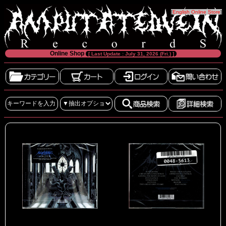
[
English Online Store
]
Online Shop
[ Last Update : July 31, 2026 (Fri.) ]