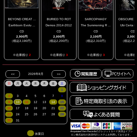
BEYOND CREAT ...
BURIED TO ROT
SARCOPHAGY
OBSCURE DE
Earthborn Evolu ...
Demos 2014-2012
The Summoning R ...
Ubi Certa P
CD
CD
CD
CD
2,900円
2,000円
2,100円
2,000
（税込3,190円）
（税込2,200円）
（税込2,310円）
（税込2,2
※在庫残り
2
※在庫残り
3
※在庫残り
3
※在庫残
Amputated Vein Recordsのクレジットカード決済はイプシ
休業日
ロン株式会社の決済代行システムを利用しております。