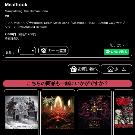
Meathook
Manipulating The Human Form
CD
アメリカはアリゾナのBrutal Death Metal Band「Meathook」のEPにDebut CDをカップリ
ング。2022年Ablated Records。
2,000円
（税込2,200円）
※在庫残り
4
数量：
こちらの商品も一緒にいかがですか？