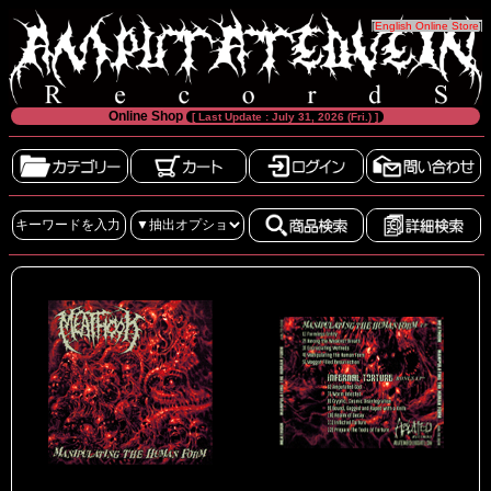
[
English Online Store
]
Online Shop
[ Last Update : July 31, 2026 (Fri.) ]