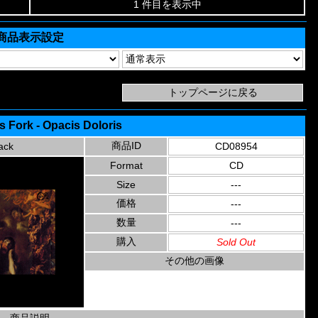
1 件目を表示中
商品表示設定
s Fork - Opacis Doloris
商品ID
ack
CD08954
Format
CD
Size
---
価格
---
数量
---
購入
Sold Out
その他の画像