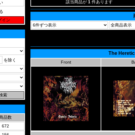
該当商品が
1
件あります
る
The Heretic
を除く
Front
B
商品数
672
156