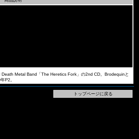
商品説明
tal Band「The Heretics Fork」の2nd CD。Brodequinと
0年P2。