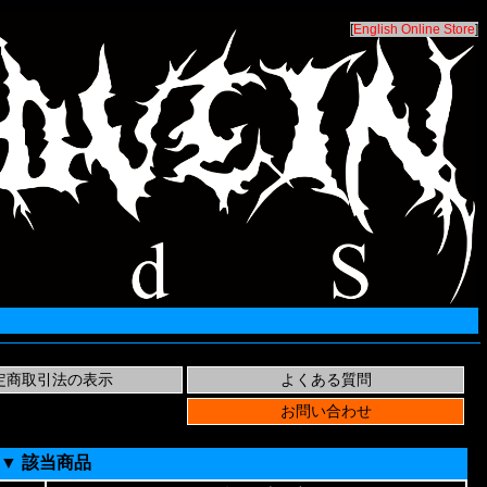
[
English Online Store
]
▼ 該当商品