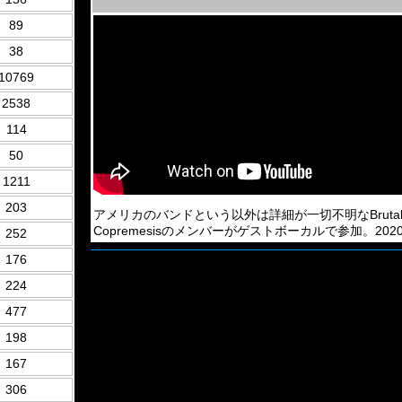
89
38
10769
2538
114
50
1211
203
アメリカのバンドという以外は詳細が一切不明なBrutal Death Me
Copremesisのメンバーがゲストボーカルで参加。202
252
176
224
477
198
167
306