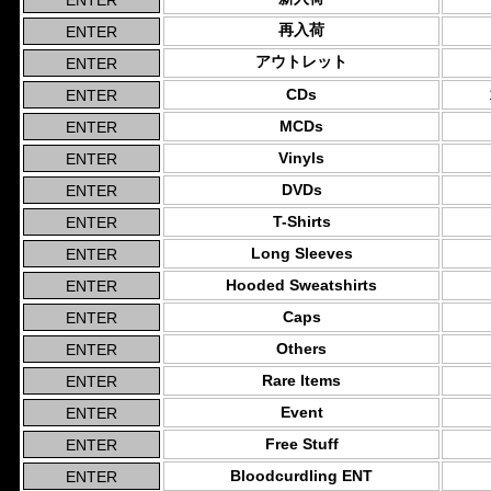
再入荷
アウトレット
CDs
MCDs
Vinyls
DVDs
T-Shirts
Long Sleeves
Hooded Sweatshirts
Caps
Others
Rare Items
Event
Free Stuff
Bloodcurdling ENT