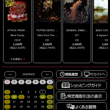
ATTACK FROM ...
PUTRID DEFEC ...
SEMINAL EMBA ...
BEEF CONSP
Meat Candy
Tales From The ...
S/T
A Jigsaw Of 
CD-R
CD
CD
CD
2,100円
2,500円
2,000円
2,000
（税込2,310円）
（税込2,750円）
（税込2,200円）
（税込2,2
.
.
.
※在庫残り
4