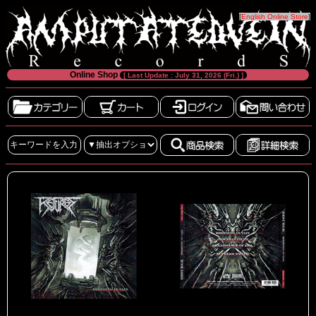
[
English Online Store
]
Online Shop
[ Last Update : July 31, 2026 (Fri.) ]