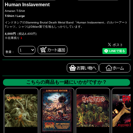
Human Inslavement
Amaran T-Shirt
T-Shirt / Large
インドネシアのSlamming Brutal Death Metal Band「Human Inslavement」のカバーアート
Tシャツ。シャツはGildan製で生地もしっかりしています。
4,000円
（税込4,400円）
※在庫残り
1
数量：
こちらの商品も一緒にいかがですか？