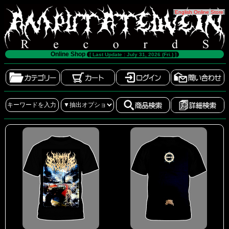
[
English Online Store
]
Online Shop
[ Last Update : July 31, 2026 (Fri.) ]