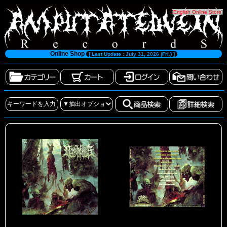
[
English Online Store
]
Online Shop
[ Last Update : July 31, 2026 (Fri.) ]