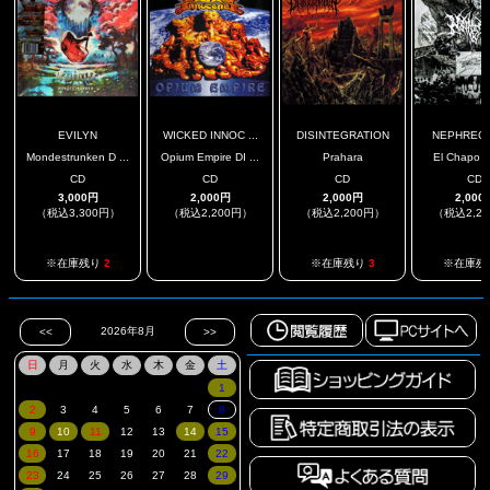
EVILYN
WICKED INNOC ...
DISINTEGRATION
NEPHREC
Mondestrunken D ...
Opium Empire DI ...
Prahara
El Chapo 
CD
CD
CD
CD
3,000円
2,000円
2,000円
2,000
（税込3,300円）
（税込2,200円）
（税込2,200円）
（税込2,2
.
※在庫残り
2
※在庫残り
3
※在庫残