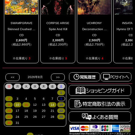
SWAMPGRAVE
CORPSE ARISE
UCHRONY
INSATAN
Skinned Crushed ...
Spite And Kill
Deconstruction ...
Hymns Of The
CD
CD
CD
CD
2,600円
2,000円
2,500円
2,000
（税込2,860円）
（税込2,200円）
（税込2,750円）
（税込2,2
※在庫残り
3
※在庫残り
3
※在庫残り
4
※在庫残
Amputated Vein Recordsのクレジットカード決済はイプシ