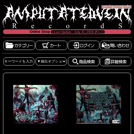
[
English Online Store
]
Online Shop
[ Last Update : July 31, 2026 (Fri.) ]