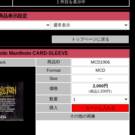
1 件目を表示中
商品表示設定
aotic Manifesto CARD-SLEEVE
商品ID
ack
MCD1906
Format
MCD
Size
---
2,000円
価格
（税込2,200円）
数量
購入
その他の画像