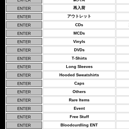
再入荷
アウトレット
CDs
MCDs
Vinyls
DVDs
T-Shirts
Long Sleeves
Hooded Sweatshirts
Caps
Others
Rare Items
Event
Free Stuff
Bloodcurdling ENT