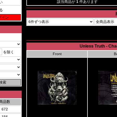
該当商品が
1
件あります
る
Unless Truth - Ch
を除く
Front
B
商品数
672
156