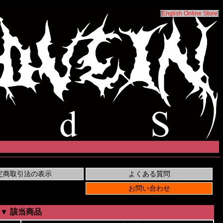
[
English Online Store
]
▼ 該当商品