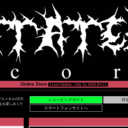
Online Store
[ Last Update : July 31, 2026 (Fri.) ]
スメタルのCD
い物をお楽しみくだ