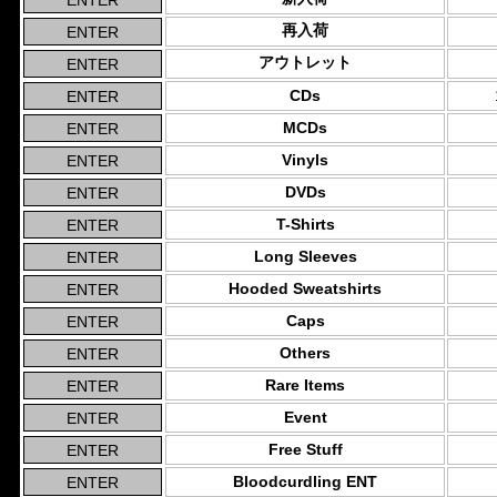
再入荷
アウトレット
CDs
MCDs
Vinyls
DVDs
T-Shirts
Long Sleeves
Hooded Sweatshirts
Caps
Others
Rare Items
Event
Free Stuff
Bloodcurdling ENT