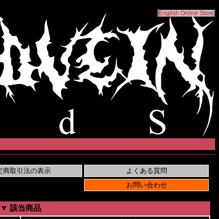
[
English Online Store
]
▼ 該当商品