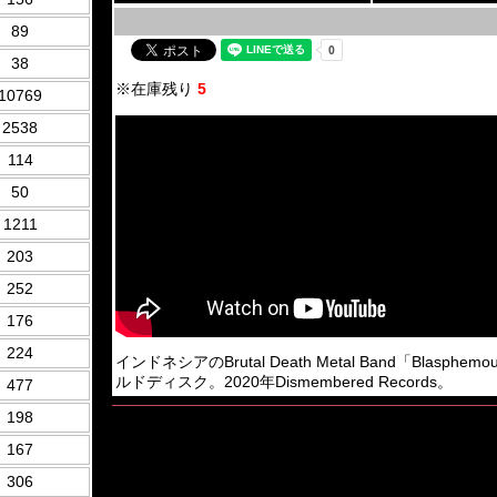
89
38
※在庫残り
5
10769
2538
114
50
1211
203
252
176
224
インドネシアのBrutal Death Metal Band「Bla
ルドディスク。2020年Dismembered Records。
477
198
167
306