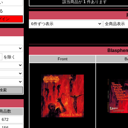
該当商品が
1
件あります
る
Blasphem
を除く
Front
B
商品数
672
156