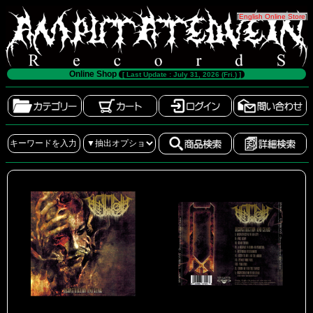
[
English Online Store
]
Online Shop
[ Last Update : July 31, 2026 (Fri.) ]