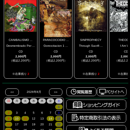
CANIBALISMO ...
PARACOCCIDIO ...
SINPROPHECY
THEODI
Desmembrado Per ...
Gorexcitacion 1 ...
Through Sacrifi ...
I Am W
CD
CD
CD
CD
2,000円
2,000円
2,000円
2,000
（税込2,200円）
（税込2,200円）
（税込2,200円）
（税込2,2
.
※在庫残り
2
※在庫残り
2
※在庫残