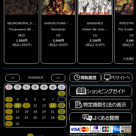
NEUROMORAL D ...
SARUGUTUWA！ ...
BANISHED
INTESTINA
Trespassers Wil ...
Namakubi
Deliver Me Unto ...
The Exalted 
MCD
CD
CD
CD
1,500円
2,000円
2,100円
2,000
（税込1,650円）
（税込2,200円）
（税込2,310円）
（税込2,2
.
.
.
※在庫残
Amputated Vein Recordsのクレジットカード決済はイプシ