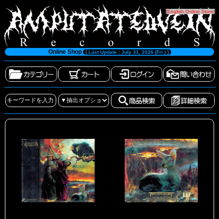
[
English Online Store
]
Online Shop
[ Last Update : July 31, 2026 (Fri.) ]