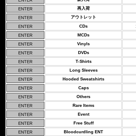
再入荷
アウトレット
CDs
MCDs
Vinyls
DVDs
T-Shirts
Long Sleeves
Hooded Sweatshirts
Caps
Others
Rare Items
Event
Free Stuff
Bloodcurdling ENT