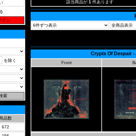
該当商品が
1
件あります
る
Crypts Of Despair -
を除く
Front
B
商品数
672
156