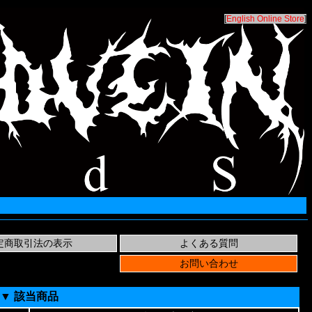
[
English Online Store
]
▼ 該当商品