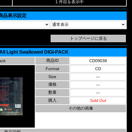
1 件目を表示中
商品表示設定
 All Light Swallowed DIGI-PACK
商品ID
ack
CD09038
Format
CD
Size
---
価格
---
数量
---
購入
Sold Out
その他の画像