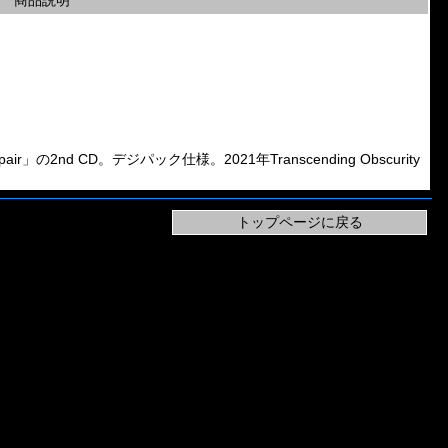
商品説明
Despair」の2nd CD。デジパック仕様。2021年Transcending Obscurity