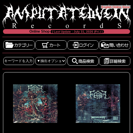
[
English Online Store
]
Online Shop
[ Last Update : July 31, 2026 (Fri.) ]