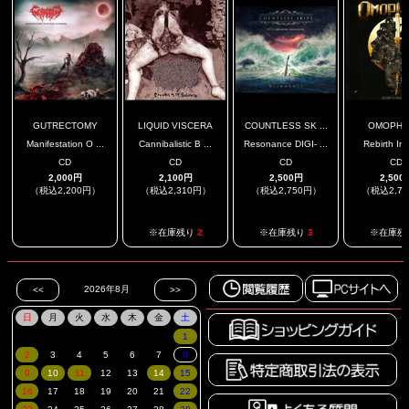
GUTRECTOMY
LIQUID VISCERA
COUNTLESS SK ...
OMOPHA
Manifestation O ...
Cannibalistic B ...
Resonance DIGI- ...
Rebirth In 
CD
CD
CD
CD
2,000円
2,100円
2,500円
2,500
（税込2,200円）
（税込2,310円）
（税込2,750円）
（税込2,7
.
※在庫残り
2
※在庫残り
3
※在庫残