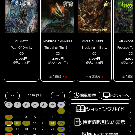
OLAMOT
HORROR CHAMBER
VAGINAL ADDI ...
ABANDON
Path Of Divinity
Thoughts: The S ...
Indulging In Ba ...
Focused To I
CD
CD
CD
CD
2,000円
2,000円
2,000円
2,000
（税込2,200円）
（税込2,200円）
（税込2,200円）
（税込2,2
.
※在庫残り
3
※在庫残り
4
※在庫残