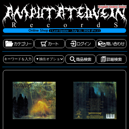
[
English Online Store
]
Online Shop
[ Last Update : July 31, 2026 (Fri.) ]