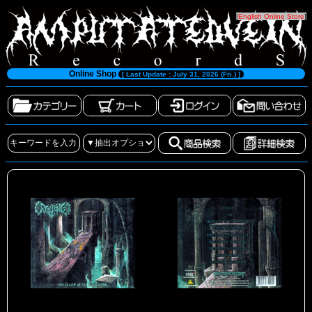
[
English Online Store
]
Online Shop
[ Last Update : July 31, 2026 (Fri.) ]