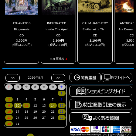
ATHANATOS
INFILTRATED ...
CALM HATCHERY
ANTROPO
Biogenesis
Inside The Apel ...
El-Alamein / Th ...
Ara Dementie
CD
CD
CD
CD
3,000円
2,100円
2,100円
3,500
（税込3,300円）
（税込2,310円）
（税込2,310円）
（税込3,8
.
.
.
※在庫残り
4
Amputated Vein Recordsのクレジットカード決済はイプシ