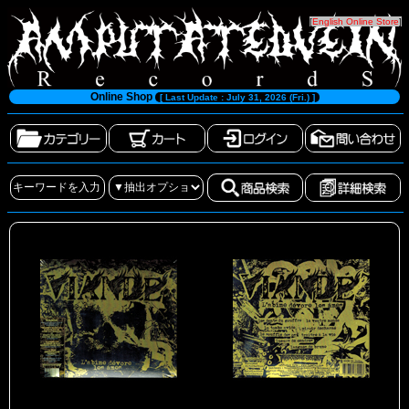
[
English Online Store
]
Online Shop
[ Last Update : July 31, 2026 (Fri.) ]