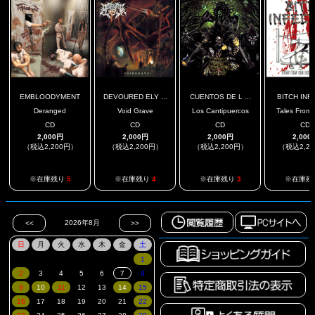
EMBLOODYMENT
DEVOURED ELY ...
CUENTOS DE L ...
BITCH INFE
Deranged
Void Grave
Los Cantipuercos
Tales From T
CD
CD
CD
CD
2,000円
2,000円
2,000円
2,000
（税込2,200円）
（税込2,200円）
（税込2,200円）
（税込2,2
※在庫残り
5
※在庫残り
4
※在庫残り
3
※在庫残