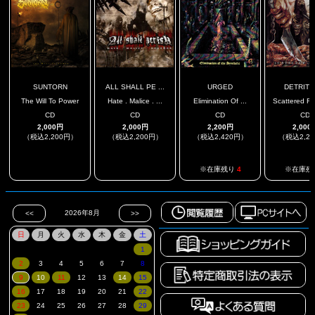
SUNTORN
ALL SHALL PE ...
URGED
DETRITI
The Will To Power
Hate . Malice . ...
Elimination Of ...
Scattered Re
CD
CD
CD
CD
2,000円
2,000円
2,200円
2,000
（税込2,200円）
（税込2,200円）
（税込2,420円）
（税込2,2
.
.
※在庫残り
4
※在庫残