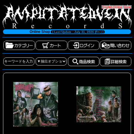
[
English Online Store
]
Online Shop
[ Last Update : July 31, 2026 (Fri.) ]