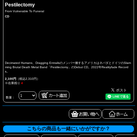
Pestilectomy
From Vulnerable To Funeral
CD
Decimated Humans、Dragging Entrailsのメンバー擁するアメリカはネバダとドイツのSlam
ming Brutal Death Metal Band「Pestilectomy」のDebut CD。2022年Realityfade Record
s。
2,100円
（税込2,310円）
※在庫残り
4
数量：
こちらの商品も一緒にいかがですか？