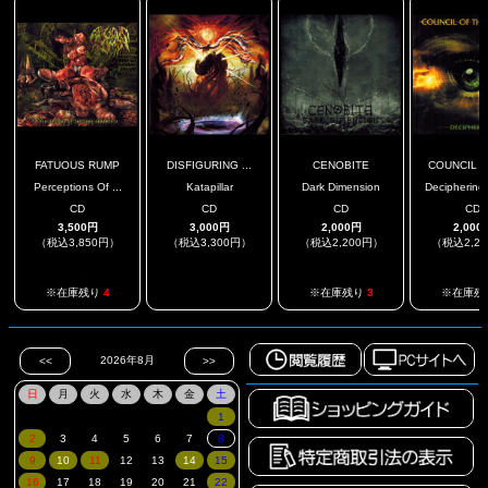
FATUOUS RUMP
DISFIGURING ...
CENOBITE
COUNCIL OF
Perceptions Of ...
Katapillar
Dark Dimension
Deciphering 
CD
CD
CD
CD
3,500円
3,000円
2,000円
2,000
（税込3,850円）
（税込3,300円）
（税込2,200円）
（税込2,2
.
※在庫残り
4
※在庫残り
3
※在庫残