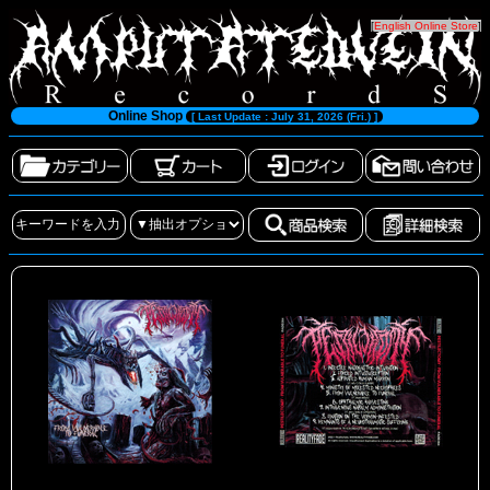
[
English Online Store
]
Online Shop
[ Last Update : July 31, 2026 (Fri.) ]