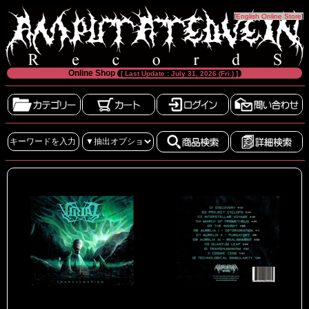
[
English Online Store
]
Online Shop
[ Last Update : July 31, 2026 (Fri.) ]