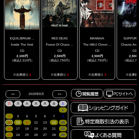
EQUILIBRIUM ...
RED DEAD
MANNAIA
SUPPURA
Inside The Void
Forest Of Chaos ...
The HM-2 Chroni ...
Chaotic And 
CD
CD
CD
CD
2,100円
2,500円
2,500円
2,500
（税込2,310円）
（税込2,750円）
（税込2,750円）
（税込2,7
※在庫残り
2
※在庫残り
2
※在庫残り
3
※在庫残