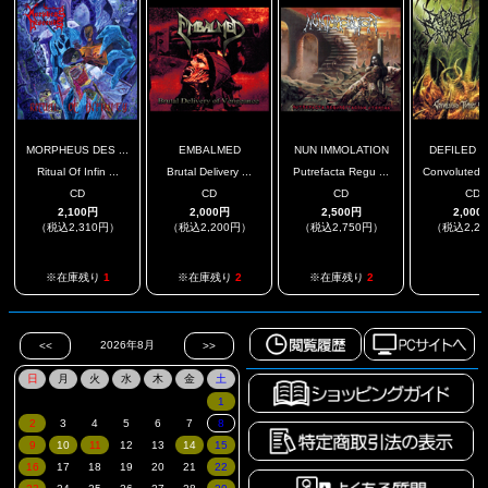
MORPHEUS DES ...
EMBALMED
NUN IMMOLATION
DEFILED 
Ritual Of Infin ...
Brutal Delivery ...
Putrefacta Regu ...
Convoluted T
CD
CD
CD
CD
2,100円
2,000円
2,500円
2,000
（税込2,310円）
（税込2,200円）
（税込2,750円）
（税込2,2
.
※在庫残り
1
※在庫残り
2
※在庫残り
2