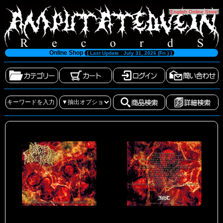
[
English Online Store
]
Online Shop
[ Last Update : July 31, 2026 (Fri.) ]