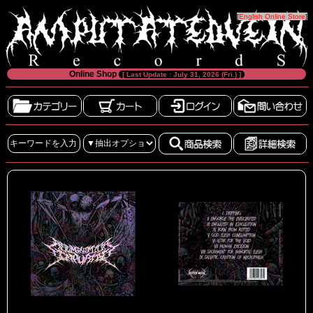
[
English Online Store
]
Online Shop
[ Last Update : July 31, 2026 (Fri.) ]