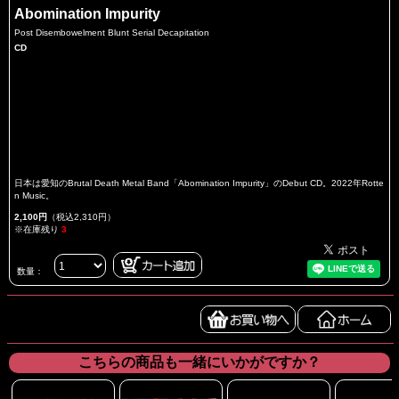
Abomination Impurity
Post Disembowelment Blunt Serial Decapitation
CD
日本は愛知のBrutal Death Metal Band「Abomination Impurity」のDebut CD。2022年Rotte
n Music。
2,100円
（税込2,310円）
※在庫残り
3
数量：
こちらの商品も一緒にいかがですか？