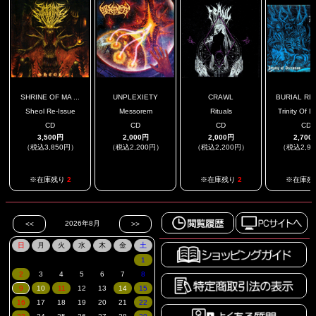
SHRINE OF MA ...
UNPLEXIETY
CRAWL
BURIAL RE
Sheol Re-Issue
Messorem
Rituals
Trinity Of D
CD
CD
CD
CD
3,500円
2,000円
2,000円
2,700
（税込3,850円）
（税込2,200円）
（税込2,200円）
（税込2,9
.
※在庫残り
2
※在庫残り
2
※在庫残