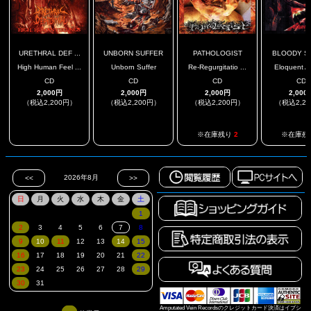
URETHRAL DEF ...
UNBORN SUFFER
PATHOLOGIST
BLOODY S
High Human Feel ...
Unborn Suffer
Re-Regurgitatio ...
Eloquent At
CD
CD
CD
CD
2,000円
2,000円
2,000円
2,000
（税込2,200円）
（税込2,200円）
（税込2,200円）
（税込2,2
.
.
※在庫残り
2
※在庫残
Amputated Vein Recordsのクレジットカード決済はイプシ