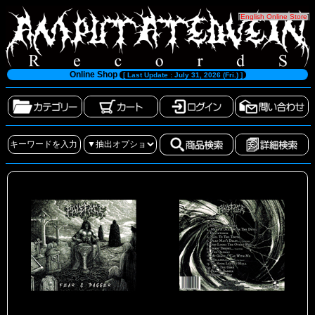
[
English Online Store
]
Online Shop
[ Last Update : July 31, 2026 (Fri.) ]