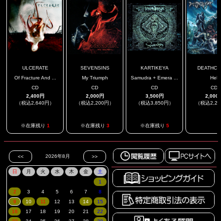
ULCERATE
SEVENSINS
KARTIKEYA
DEATHCR
Of Fracture And ...
My Triumph
Samudra + Emera ...
Hell
CD
CD
CD
CD
2,400円
2,000円
3,500円
2,000
（税込2,640円）
（税込2,200円）
（税込3,850円）
（税込2,2
.
※在庫残り
1
※在庫残り
3
※在庫残り
5