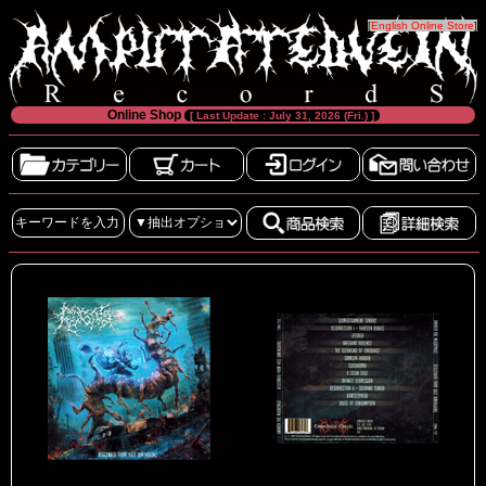
[
English Online Store
]
Online Shop
[ Last Update : July 31, 2026 (Fri.) ]