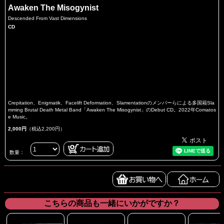
Awaken The Misogynist
Descended From Vast Dimensions
CD
Crepitation、Enigmatik、Facelift Deformation、Slamentationのメンバーらによる多国籍Sla
mming Brutal Death Metal Band「Awaken The Misogynist」のDebut CD。2022年Comatos
e Music。
2,000円
（税込2,200円）
数量：
こちらの商品も一緒にいかがですか？