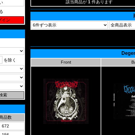
該当商品が
1
件あります
る
Degen
を除く
Front
B
商品数
672
156