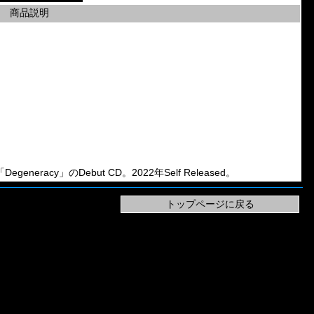
商品説明
egeneracy」のDebut CD。2022年Self Released。