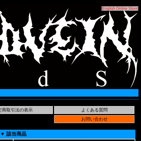
[
English Online Store
]
▼ 該当商品