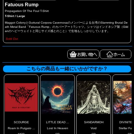
Fatuous Rump
Propagation Of The Foul T-Shirt
T-Shirt / Large
Maggot ColonyとGuttural Corpora Cavernosaのメンバーによる台湾のSlamming Brutal De
ath Metal Band「Fatuous Rump」のカバーアートTシャツ。シャツはインドネシア製（Gild
anのヘビーウェイトと同じサイズ感とのこと）で生地もしっかりしています。
Sold Out
こちらの商品も一緒にいかがですか？
SCOURGE
LITTLE DEAD ...
SANDARMOH
DIVINITE 
Roam In Putgato ...
Lost In Heaven
Void
Stellar Fusi