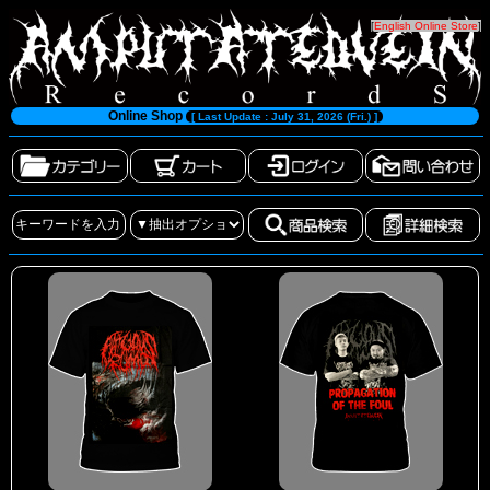
[
English Online Store
]
Online Shop
[ Last Update : July 31, 2026 (Fri.) ]