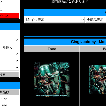
該当商品が
1
件あります
る
Gingivectomy - Mou
を除く
Front
B
商品数
672
156