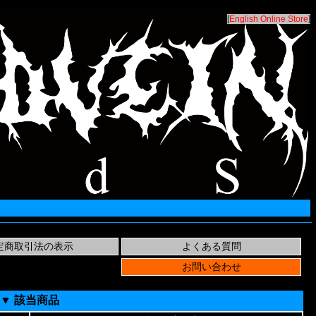
[
English Online Store
]
▼ 該当商品