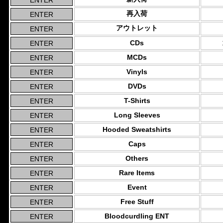
再入荷
アウトレット
CDs
MCDs
Vinyls
DVDs
T-Shirts
Long Sleeves
Hooded Sweatshirts
Caps
Others
Rare Items
Event
Free Stuff
Bloodcurdling ENT