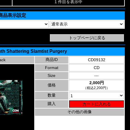
1 件目を表示中
商品表示設定
th Shattering Slamtist Purgery
商品ID
ack
CD09132
Format
CD
Size
---
2,000円
価格
（税込2,200円）
数量
購入
その他の画像