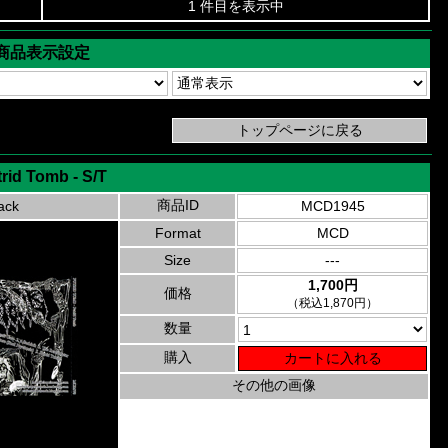
1 件目を表示中
商品表示設定
rid Tomb - S/T
商品ID
ack
MCD1945
Format
MCD
Size
---
1,700円
価格
（税込1,870円）
数量
購入
その他の画像