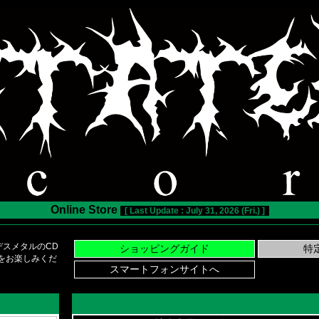
Online Store
[ Last Update : July 31, 2026 (Fri.) ]
スメタルのCD
い物をお楽しみくだ