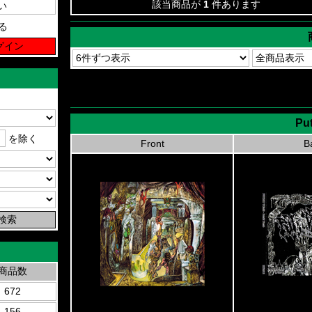
該当商品が
1
件あります
る
Put
を除く
Front
B
商品数
672
156