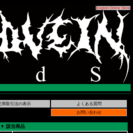
[
English Online Store
]
▼ 該当商品