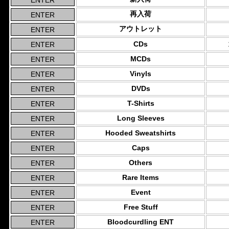
再入荷
アウトレット
CDs
MCDs
Vinyls
DVDs
T-Shirts
Long Sleeves
Hooded Sweatshirts
Caps
Others
Rare Items
Event
Free Stuff
Bloodcurdling ENT