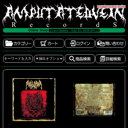
[
English Online Store
]
Online Shop
[ Last Update : July 31, 2026 (Fri.) ]