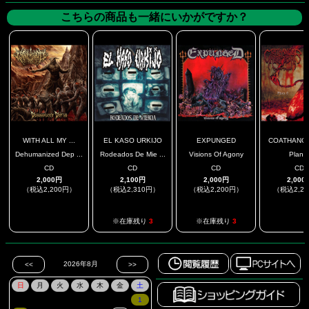
こちらの商品も一緒にいかがですか？
WITH ALL MY ...
EL KASO URKIJO
EXPUNGED
COATHANGER
Dehumanized Dep ...
Rodeados De Mie ...
Visions Of Agony
Plan 
CD
CD
CD
CD
2,000円
2,100円
2,000円
2,000
（税込2,200円）
（税込2,310円）
（税込2,200円）
（税込2,2
.
.
※在庫残り
3
※在庫残り
3