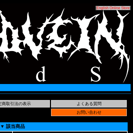
[
English Online Store
]
▼ 該当商品