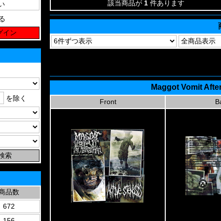
該当商品が
1
件あります
る
Maggot Vomit After
を除く
Front
B
商品数
672
156