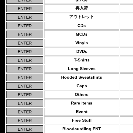
再入荷
アウトレット
CDs
MCDs
Vinyls
DVDs
T-Shirts
Long Sleeves
Hooded Sweatshirts
Caps
Others
Rare Items
Event
Free Stuff
Bloodcurdling ENT