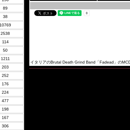
89
38
10769
2538
114
50
1211
イタリアのBrutal Death Grind Band「Fadead」のMCD。
203
252
176
224
477
198
167
306