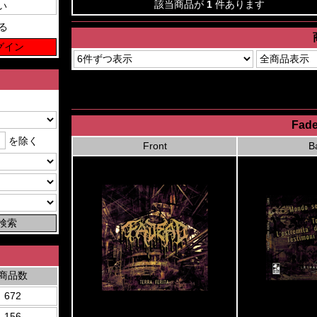
該当商品が
1
件あります
る
Fade
を除く
Front
B
商品数
672
156