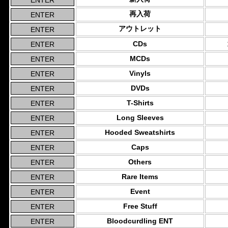
再入荷
アウトレット
CDs
MCDs
Vinyls
DVDs
T-Shirts
Long Sleeves
Hooded Sweatshirts
Caps
Others
Rare Items
Event
Free Stuff
Bloodcurdling ENT