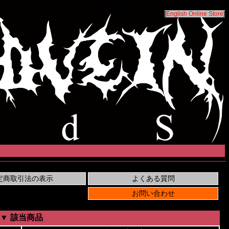
[
English Online Store
]
▼ 該当商品