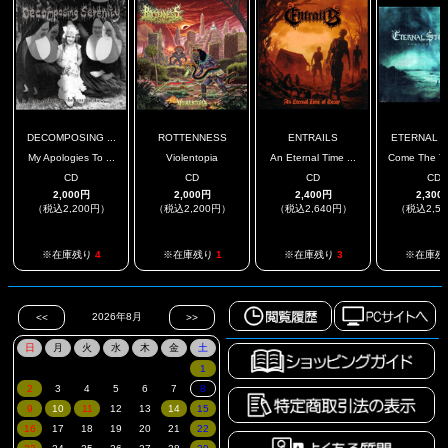
DECOMPOSING ...
ROTTENNESS
ENTRAILS
ETERNAL 
My Apologies To ...
Violentopia
An Eternal Time ...
Come The Tid
CD
CD
CD
CD
2,000円
2,000円
2,400円
2,300
（税込2,200円）
（税込2,200円）
（税込2,640円）
（税込2,5
※在庫残り
4
※在庫残り
1
※在庫残り
3
※在庫残