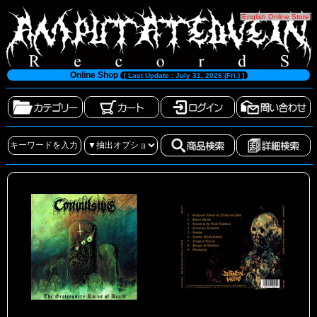
[
English Online Store
]
Online Shop
[ Last Update : July 31, 2026 (Fri.) ]