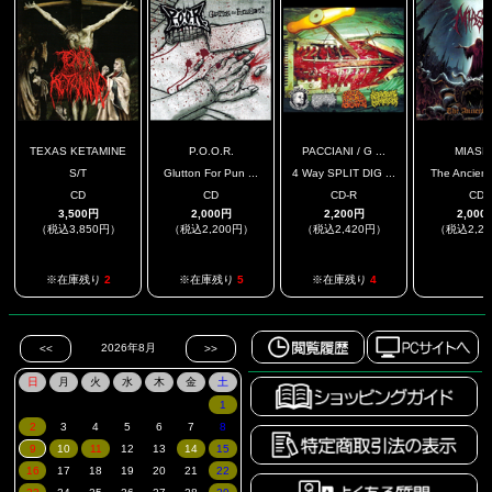
TEXAS KETAMINE
P.O.O.R.
PACCIANI / G ...
MIASM
S/T
Glutton For Pun ...
4 Way SPLIT DIG ...
The Ancient 
CD
CD
CD-R
CD
3,500円
2,000円
2,200円
2,000
（税込3,850円）
（税込2,200円）
（税込2,420円）
（税込2,2
.
※在庫残り
2
※在庫残り
5
※在庫残り
4