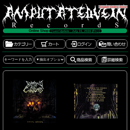
[
English Online Store
]
Online Shop
[ Last Update : July 31, 2026 (Fri.) ]