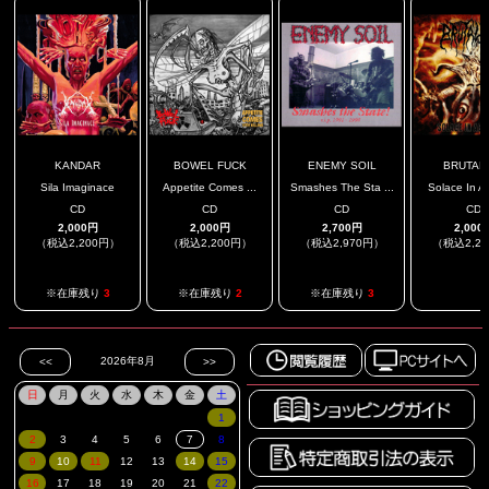
KANDAR
BOWEL FUCK
ENEMY SOIL
BRUTAL
Sila Imaginace
Appetite Comes ...
Smashes The Sta ...
Solace In Ab
CD
CD
CD
CD
2,000円
2,000円
2,700円
2,000
（税込2,200円）
（税込2,200円）
（税込2,970円）
（税込2,2
.
※在庫残り
3
※在庫残り
2
※在庫残り
3