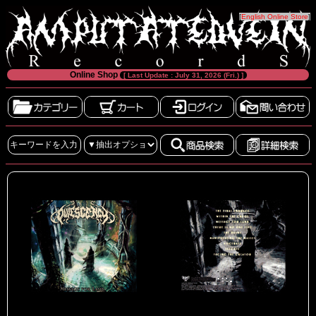
[
English Online Store
]
Online Shop
[ Last Update : July 31, 2026 (Fri.) ]