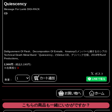
Quiescency
Message For Lamb DIGI-PACK
CD
Disfigurement Of Flesh、Decomposition Of Entrails、Amatoryのメンバーら擁するロシアの
Technical Death Metal Band「Quiescency」のDebut CD。デジパック仕様。2019年Rumf
Productions。
2,900円
（税込3,190円）
※在庫残り
3
数量：
こちらの商品も一緒にいかがですか？