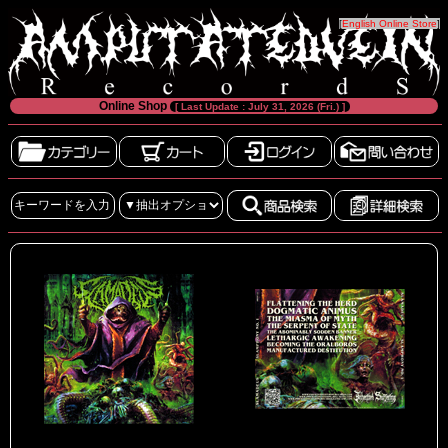
[
English Online Store
]
Online Shop
[ Last Update : July 31, 2026 (Fri.) ]