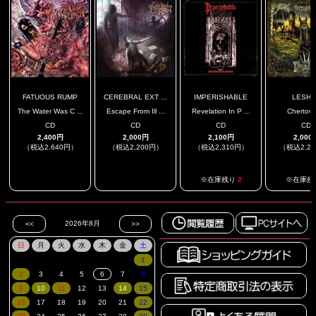
FATUOUS RUMP
CEREBRAL EXT ...
IMPERISHABLE
LESHA
The Water Was C ...
Escape From Ill ...
Revelation In P ...
Chertovo
CD
CD
CD
CD
2,400円
2,000円
2,100円
2,000
（税込2,640円）
（税込2,200円）
（税込2,310円）
（税込2,2
.
.
※在庫残り
2
※在庫残