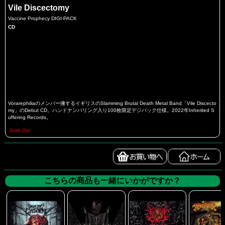
Vile Discectomy
Vaccine Prophecy DIGI-PACK
CD
Vorarephiliaのメンバー擁するイギリスのSlamming Brutal Death Metal Band「Vile Discecto
my」のDebut CD。ハンドナンバリング入り100枚限定デジパック仕様。2022年Inherited S
uffering Records。
Sold Out
こちらの商品も一緒にいかがですか？