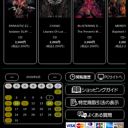
PARASITIC EJ ...
CYANIC
BLISTERING D ...
MEREFL
Isolation SLIP- ...
Litanies Of Lus ...
The Pervert's M ...
Baptised In
CD
CD
CD
CD-R
2,000円
2,000円
2,000円
2,000
（税込2,200円）
（税込2,200円）
（税込2,200円）
（税込2,2
.
.
.
.