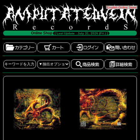
[
English Online Store
]
Online Shop
[ Last Update : July 31, 2026 (Fri.) ]