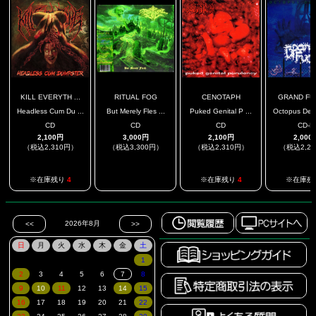
KILL EVERYTH ...
RITUAL FOG
CENOTAPH
GRAND FU
Headless Cum Du ...
But Merely Fles ...
Puked Genital P ...
Octopus Dea
CD
CD
CD
CD-R
2,100円
3,000円
2,100円
2,000
（税込2,310円）
（税込3,300円）
（税込2,310円）
（税込2,2
.
※在庫残り
4
※在庫残り
4
※在庫残