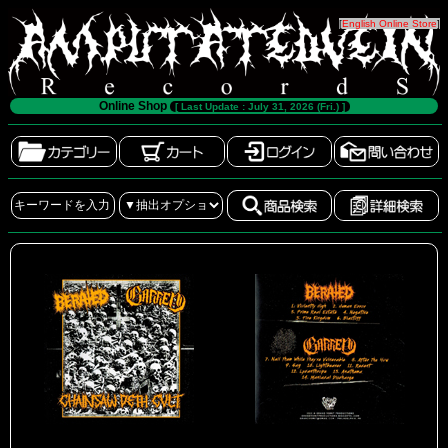
[
English Online Store
]
Online Shop
[ Last Update : July 31, 2026 (Fri.) ]