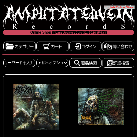
[
English Online Store
]
Online Shop
[ Last Update : July 31, 2026 (Fri.) ]