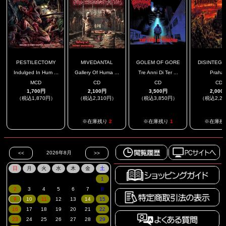
PESTILECTOMY
MIVEDANTAL
GOLEM OF GORE
DISINTEGR
Indulged In Hum ...
Gallery Of Huma ...
Tre Anni Di Ter ...
Prahar
MCD
CD
CD
CD
1,700円
2,100円
3,500円
2,000
（税込1,870円）
（税込2,310円）
（税込3,850円）
（税込2,2
.
※在庫残り
2
※在庫残り
1
※在庫残