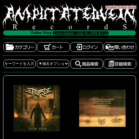
[
English Online Store
]
Online Shop
[ Last Update : July 31, 2026 (Fri.) ]