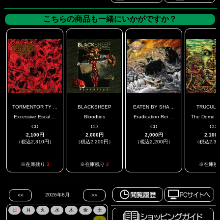
こちらの商品も一緒にいかがですか？
TORMENTOR TY ...
BLACKSHEEP
EATEN BY SHA ...
TRUCULE
Excessive Escal ...
Bloodties
Eradication Rei ...
The Dome Col
CD
CD
CD
CD
2,100円
2,000円
2,000円
2,100
（税込2,310円）
（税込2,200円）
（税込2,200円）
（税込2,3
.
※在庫残り
3
※在庫残り
2
※在庫残