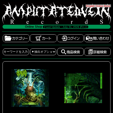
[
English Online Store
]
Online Shop
[ Last Update : July 31, 2026 (Fri.) ]