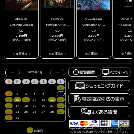
ZHNETS
PLAGUE
OCCULSED
DEAD PO
Lies And Disdain
Portraits Of Mi ...
Crepitation Of ...
The Moral Of
CD
CD
CD
CD
2,100円
2,400円
2,000円
2,300
（税込2,310円）
（税込2,640円）
（税込2,200円）
（税込2,5
※在庫残り
3
※在庫残り
3
※在庫残り
2
※在庫残
Amputated Vein Recordsのクレジットカード決済はイプシ
休業日
ロン株式会社の決済代行システムを利用しております。