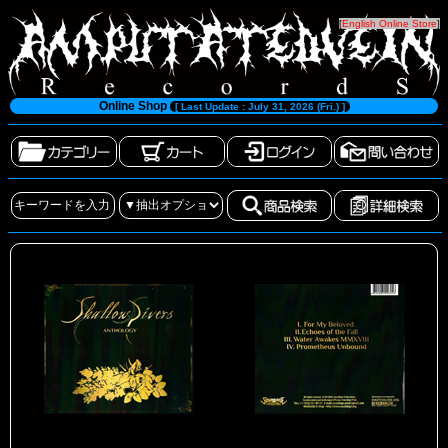
[
English Online Store
]
Online Shop
[ Last Update : July 31, 2026 (Fri.) ]