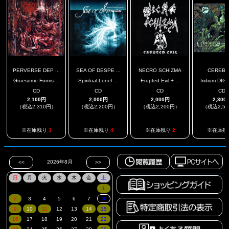
PERVERSE DEP ...
SEA OF DESPE ...
NECRO SCHIZMA
CEREB
Gruesome Forms ...
Spiritual Lonel ...
Erupted Evil + ...
Iridium DIG
CD
CD
CD
CD
2,100円
2,000円
2,000円
2,300
（税込2,310円）
（税込2,200円）
（税込2,200円）
（税込2,5
※在庫残り
3
※在庫残り
4
※在庫残り
2
※在庫残