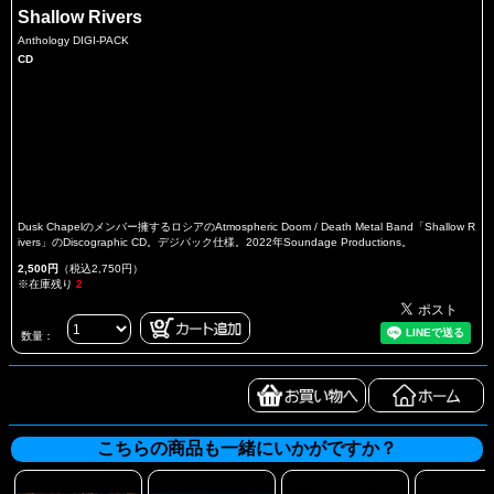
Shallow Rivers
Anthology DIGI-PACK
CD
Dusk Chapelのメンバー擁するロシアのAtmospheric Doom / Death Metal Band「Shallow R
ivers」のDiscographic CD。デジパック仕様。2022年Soundage Productions。
2,500円
（税込2,750円）
※在庫残り
2
数量：
こちらの商品も一緒にいかがですか？