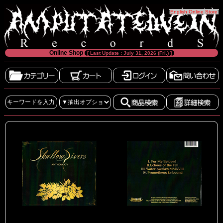
[
English Online Store
]
Online Shop
[ Last Update : July 31, 2026 (Fri.) ]