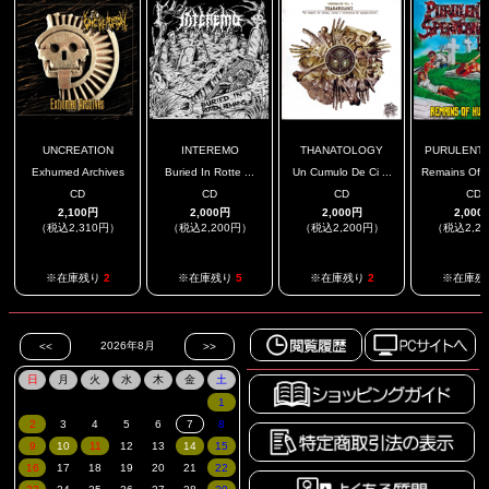
UNCREATION
INTEREMO
THANATOLOGY
PURULENT S
Exhumed Archives
Buried In Rotte ...
Un Cumulo De Ci ...
Remains Of H
CD
CD
CD
CD
2,100円
2,000円
2,000円
2,000
（税込2,310円）
（税込2,200円）
（税込2,200円）
（税込2,2
※在庫残り
2
※在庫残り
5
※在庫残り
2
※在庫残