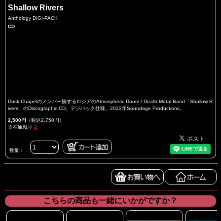
Shallow Rivers
Anthology DIGI-PACK
CD
Dusk Chapelのメンバー擁するロシアのAtmospheric Doom / Death Metal Band「Shallow R
ivers」のDiscographic CD。デジパック仕様。2022年Soundage Productions。
2,500円
（税込2,750円）
※在庫残り
2
数量：
こちらの商品も一緒にいかがですか？