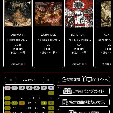
ANTIVORA
WORMHOLE
DEAD POINT
ABYTH
Hypothesis Diat ...
The Weakest Amo ...
The Hate Consen ...
Beneath Anci
CD-R
CD
CD
CD
2,100円
3,500円
2,000円
2,200
（税込2,310円）
（税込3,850円）
（税込2,200円）
（税込2,4
.
※在庫残り
4
※在庫残り
3
※在庫残