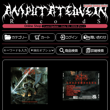
[
English Online Store
]
Online Shop
[ Last Update : July 31, 2026 (Fri.) ]