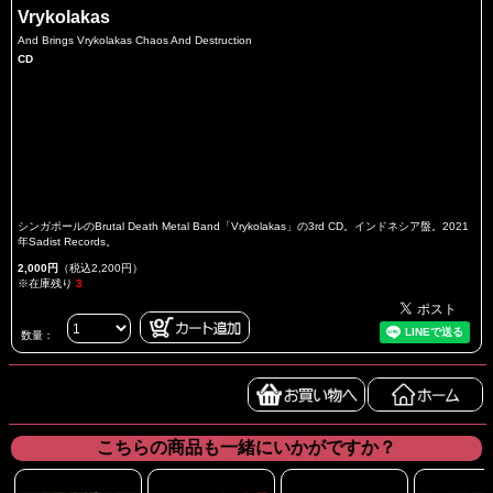
Vrykolakas
And Brings Vrykolakas Chaos And Destruction
CD
シンガポールのBrutal Death Metal Band「Vrykolakas」の3rd CD。インドネシア盤。2021
年Sadist Records。
2,000円
（税込2,200円）
※在庫残り
3
数量：
こちらの商品も一緒にいかがですか？