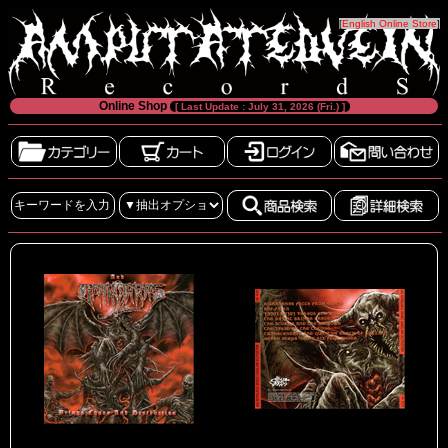
[
English Online Store
]
Online Shop
[ Last Update : July 31, 2026 (Fri.) ]