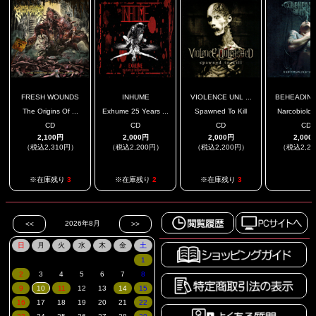
FRESH WOUNDS
INHUME
VIOLENCE UNL ...
BEHEADING 
The Origins Of ...
Exhume 25 Years ...
Spawned To Kill
Narcobiologi
CD
CD
CD
CD
2,100円
2,000円
2,000円
2,000
（税込2,310円）
（税込2,200円）
（税込2,200円）
（税込2,2
.
※在庫残り
3
※在庫残り
2
※在庫残り
3