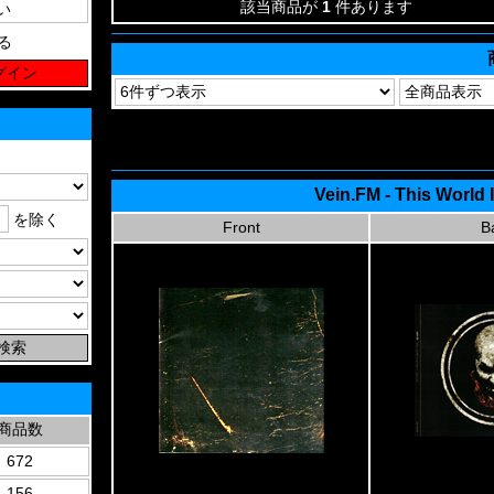
該当商品が
1
件あります
る
Vein.FM - This World
を除く
Front
B
商品数
672
156