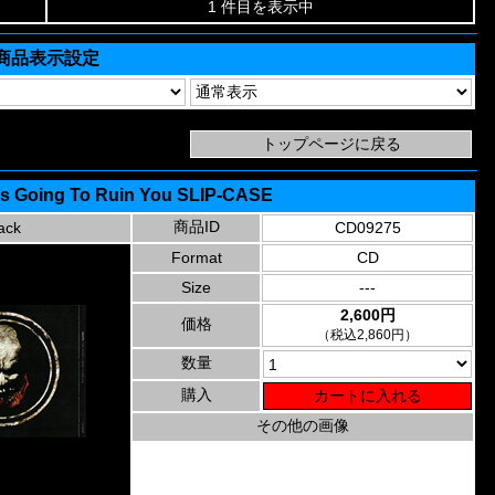
1 件目を表示中
商品表示設定
 Is Going To Ruin You SLIP-CASE
商品ID
ack
CD09275
Format
CD
Size
---
2,600円
価格
（税込2,860円）
数量
購入
その他の画像