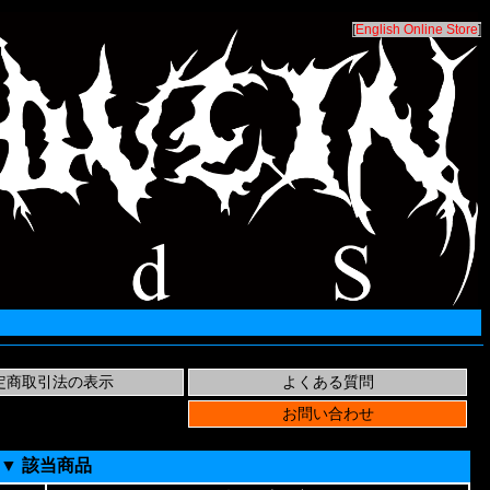
[
English Online Store
]
▼ 該当商品