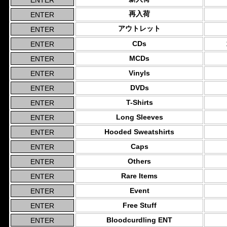
再入荷
アウトレット
CDs
MCDs
Vinyls
DVDs
T-Shirts
Long Sleeves
Hooded Sweatshirts
Caps
Others
Rare Items
Event
Free Stuff
Bloodcurdling ENT