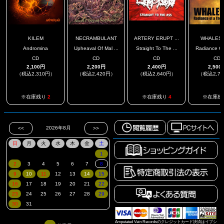
KILEM
NECRAMBULANT
ARTERY ERUPT ...
WHALES
Andromina
Upheaval Of Mal ...
Straight To The ...
Radiance Of 
CD
CD
CD
CD
2,100円
2,200円
2,400円
2,500
（税込2,310円）
（税込2,420円）
（税込2,640円）
（税込2,7
.
※在庫残り
2
※在庫残り
4
※在庫残
Amputated Vein Recordsのクレジットカード決済はイプシ