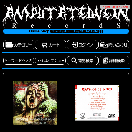
[
English Online Store
]
Online Shop
[ Last Update : July 31, 2026 (Fri.) ]