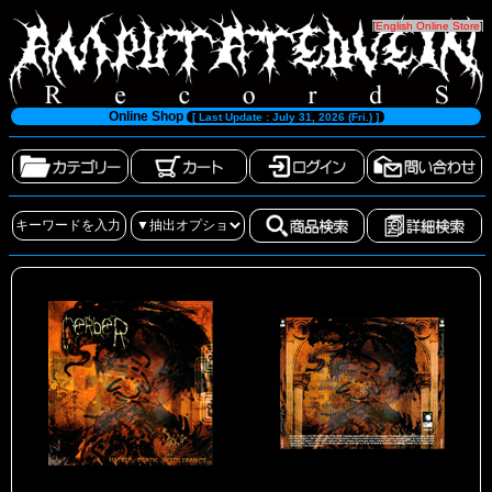
[
English Online Store
]
Online Shop
[ Last Update : July 31, 2026 (Fri.) ]