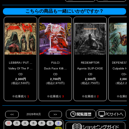
こちらの商品も一緒にいかがですか？
LEBBRA / PUT ...
FULCI
REDEMPTOR
DEFENESTR
Valley Of The P ...
Duck Face Killi ...
Agonia SLIP-CASE
Culpable Ho
CD
CD
CD
CD-R
2,300円
2,700円
2,500円
2,000
（税込2,530円）
（税込2,970円）
（税込2,750円）
（税込2,2
※在庫残り
1
※在庫残り
3
※在庫残り
2
※在庫残