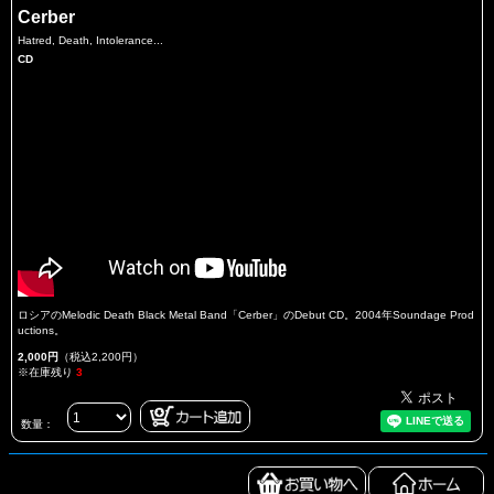
Cerber
Hatred, Death, Intolerance...
CD
ロシアのMelodic Death Black Metal Band「Cerber」のDebut CD。2004年Soundage Prod
uctions。
2,000円
（税込2,200円）
※在庫残り
3
数量：