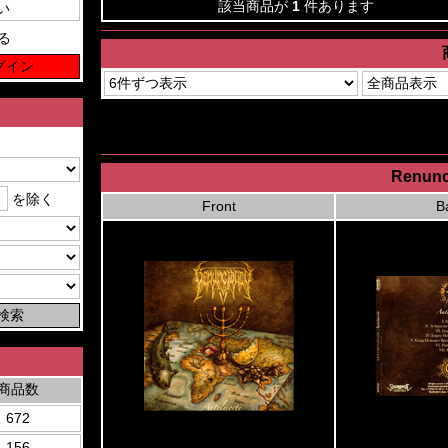
該当商品が
1
件あります
る
Renunci
を除く
Front
B
商品数
672
156