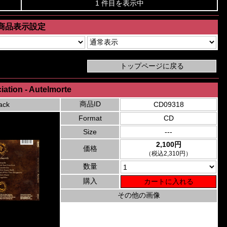
1 件目を表示中
商品表示設定
ation - Autelmorte
商品ID
ack
CD09318
Format
CD
Size
---
2,100円
価格
（税込2,310円）
数量
購入
その他の画像