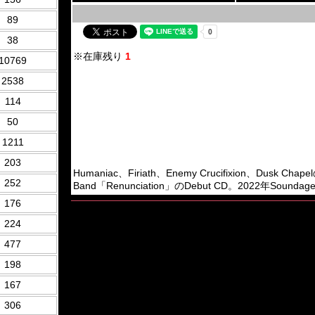
89
38
※在庫残り
1
10769
2538
114
50
1211
203
Humaniac、Firiath、Enemy Crucifixion、Dusk Cha
252
Band「Renunciation」のDebut CD。2022年Soundage 
176
224
477
198
167
306