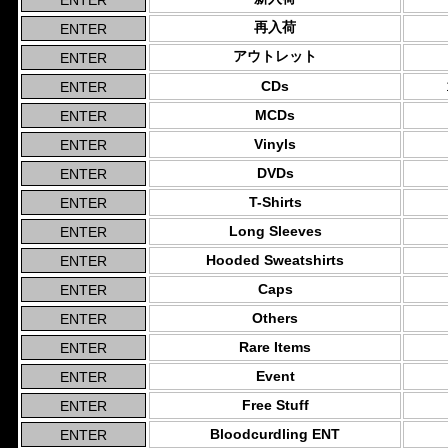
再入荷
アウトレット
CDs
MCDs
Vinyls
DVDs
T-Shirts
Long Sleeves
Hooded Sweatshirts
Caps
Others
Rare Items
Event
Free Stuff
Bloodcurdling ENT