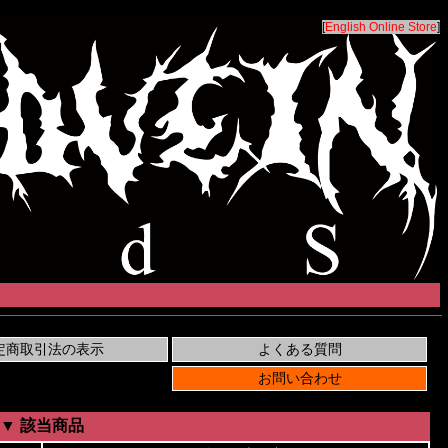
[
English Online Store
]
▼ 該当商品