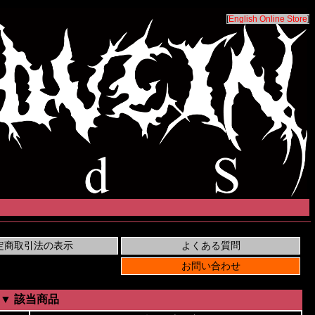
[
English Online Store
]
▼ 該当商品