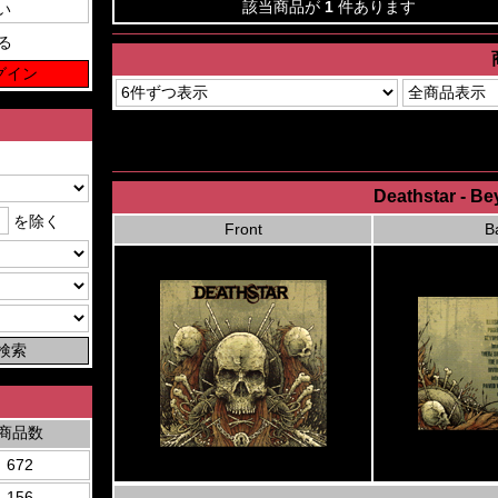
該当商品が
1
件あります
る
Deathstar - B
を除く
Front
B
商品数
672
156