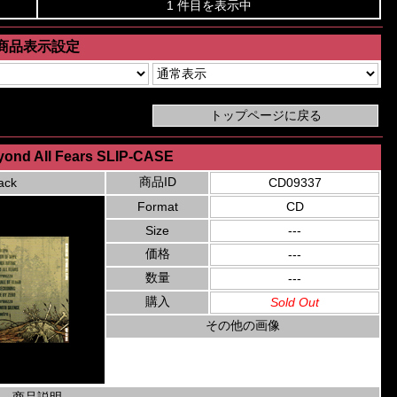
1 件目を表示中
商品表示設定
eyond All Fears SLIP-CASE
商品ID
ack
CD09337
Format
CD
Size
---
価格
---
数量
---
購入
Sold Out
その他の画像