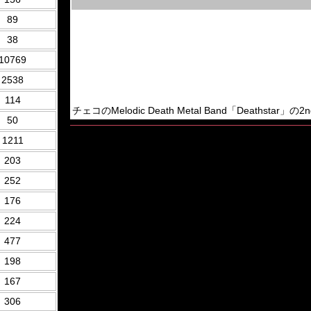
89
38
10769
2538
114
チェコのMelodic Death Metal Band「Deathstar」
50
1211
203
252
176
224
477
198
167
306