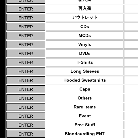
再入荷
アウトレット
CDs
MCDs
Vinyls
DVDs
T-Shirts
Long Sleeves
Hooded Sweatshirts
Caps
Others
Rare Items
Event
Free Stuff
Bloodcurdling ENT